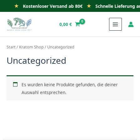
★
★
Kostenloser Versand ab 80€
Schnelle Lieferung aus Deut
Zum
Inhalt
0,00
€
springen
Start
/
Kratom Shop
/ Uncategorized
Uncategorized
Es wurden keine Produkte gefunden, die deiner
Auswahl entsprechen.