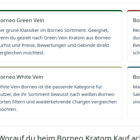
orneo Green Vein
Bo
er grüne Klassiker im Borneo Sortiment. Geeignet,
Red
enn du gezielt nach Green Vein Kratom aus Borneo
dun
uchst und Preise, Bewertungen und Gebinde direkt
Bew
ergleichen möchtest.
sch
orneo White Vein
Bo
hite Vein Borneo ist die passende Kategorie für
Mae
utzer, die ihr Sortiment bewusst nach weißen Borneo-
Sal
orten filtern und wiederkehrende Chargen vergleichen
sin
öchten.
Worauf du beim Borneo Kratom Kauf ach