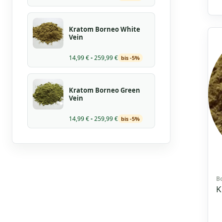
B
m
5
Kratom Borneo White
v
Vein
14,99
€
-
259,99
€
bis -5%
Kratom Borneo Green
Vein
14,99
€
-
259,99
€
bis -5%
B
K