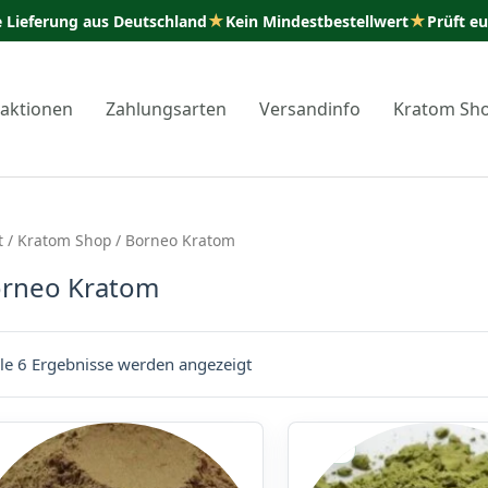
★
★
e Lieferung aus Deutschland
Kein Mindestbestellwert
Prüft e
taktionen
Zahlungsarten
Versandinfo
Kratom Sh
t
/
Kratom Shop
/ Borneo Kratom
rneo Kratom
lle 6 Ergebnisse werden angezeigt
Sale!