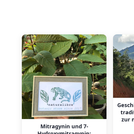
Gesch
tradi
zur 
Mitragynin und 7-
Hydroxymitragynin: