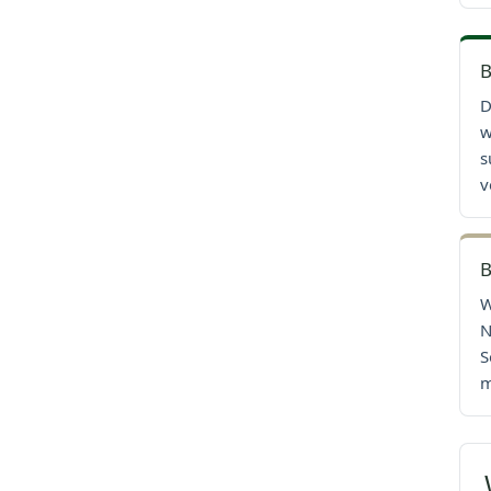
B
D
w
s
v
B
W
N
S
m