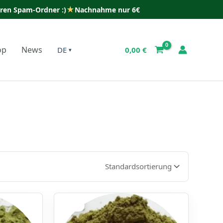
★
uren Spam-Ordner :)
Nachnahme nur 6€
op
News
DE
0,00
€
Sale!