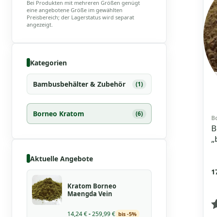
Bei Produkten mit mehreren Größen genügt
eine angebotene Größe im gewählten
Preisbereich; der Lagerstatus wird separat
angezeigt.
Kategorien
Bambusbehälter & Zubehör
(1)
Borneo Kratom
(6)
B
B
„
Aktuelle Angebote
P
1
1
Kratom Borneo
b
Maengda Vein
2
14,24
€
-
259,99
€
bis -5%