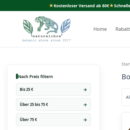
★
★
Kostenloser Versand ab 80€
Schnell
Zum
Inhalt
Home
Rabat
springen
Star
Bo
Nach Preis filtern
Bis 25 €
A
Über 25 bis 75 €
Über 75 €