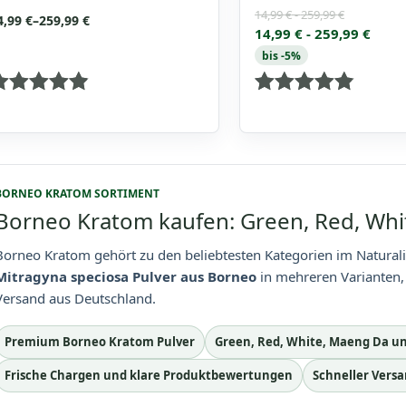
14,99
€
-
259,99
€
reisspanne:
4,99
€
–
259,99
€
14,99
€
-
259,99
€
4,99 €
is
bis -5%
59,99 €
ewertet
Bewertet
it
mit
.875
4.818181818181
on 5
von 5
BORNEO KRATOM SORTIMENT
Borneo Kratom kaufen: Green, Red, Wh
Borneo Kratom gehört zu den beliebtesten Kategorien im Naturali
Mitragyna speciosa Pulver aus Borneo
in mehreren Varianten, 
Versand aus Deutschland.
Premium Borneo Kratom Pulver
Green, Red, White, Maeng Da u
Frische Chargen und klare Produktbewertungen
Schneller Vers