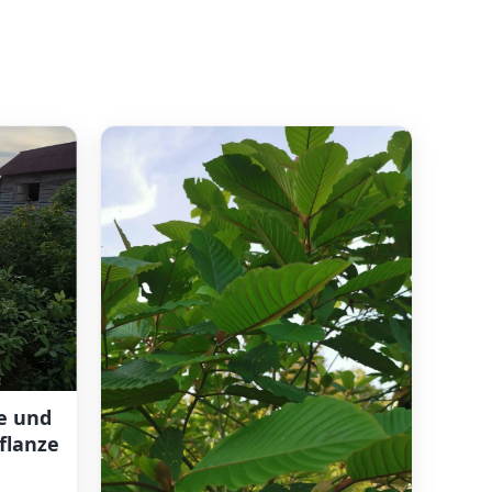
e und
flanze