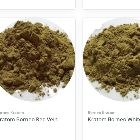
ewertet
Bewertet
it
mit
4.923076923076
on 5
von 5
Sale!
orneo Kratom
Borneo Kratom
ratom Borneo Red Vein
Kratom Borneo Whit