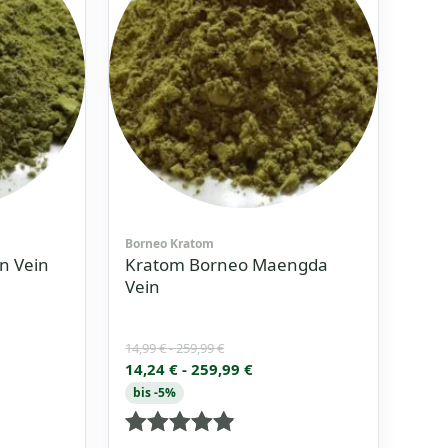
Borneo Kratom
n Vein
Kratom Borneo Maengda
Vein
14,99
€
-
259,99
€
14,24
€
-
259,99
€
bis -5%