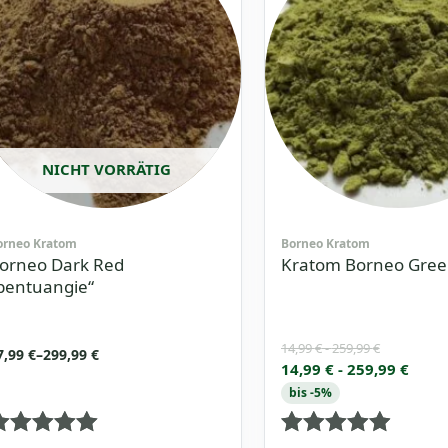
NICHT VORRÄTIG
orneo Kratom
Borneo Kratom
orneo Dark Red
Kratom Borneo Gree
bentuangie“
14,99
€
-
259,99
€
reisspanne:
7,99
€
–
299,99
€
14,99
€
-
259,99
€
7,99 €
is
bis -5%
99,99 €