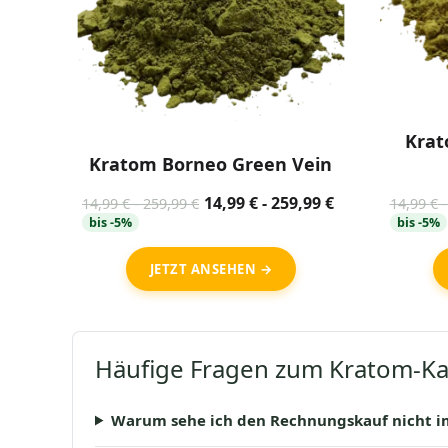
Krat
Kratom Borneo Green Vein
14,99
€
-
259,99
€
14,99
€
-
259,99
€
14,99
€
bis -5%
bis -5%
JETZT ANSEHEN →
Häufige Fragen zum Kratom-Ka
Warum sehe ich den Rechnungskauf nicht i