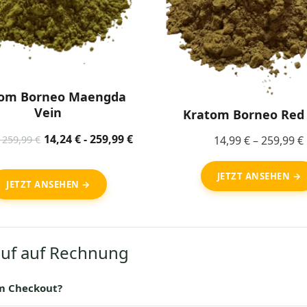
om Borneo Maengda
Vein
Kratom Borneo Red
14,24
€
-
259,99
€
-
259,99
€
14,99
€
–
259,99
€
JETZT ANSEHEN →
JETZT ANSEHEN →
uf auf Rechnung
m Checkout?