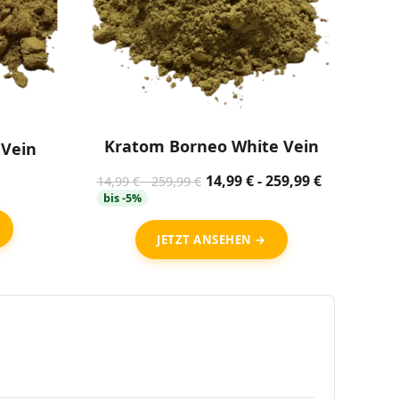
Kratom Borneo White Vein
 Vein
14,99
€
-
259,99
€
Preisspanne:
14,99
€
-
259,99
€
bis -5%
14,99 €
bis
JETZT ANSEHEN →
259,99 €