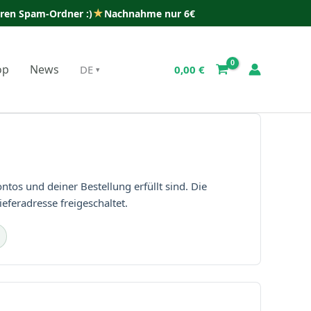
★
uren Spam-Ordner :)
Nachnahme nur 6€
op
News
DE
0,00
€
os und deiner Bestellung erfüllt sind. Die
feradresse freigeschaltet.