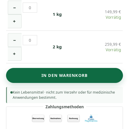
Menge
Borneo
−
Maengda
149,99
€
Borneo Maengda Vein 1000g (
1 kg
Vorrätig
Vein
+
1000g
(1KG)
Borneo
−
Menge
Maengda
259,99
€
Borneo Maengda Vein 2000g (
2 kg
Vorrätig
Vein
+
2000g
(2KG)
Menge
IN DEN WARENKORB
Kein Lebensmittel · nicht zum Verzehr oder für medizinische
Anwendungen bestimmt.
Zahlungsmethoden