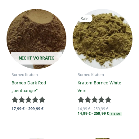
Sale!
Sale!
NICHT VORRÄTIG
Borneo Kratom
Borneo Kratom
Borneo Dark Red
Kratom Borneo White
„bentuangie“
Vein
Bewertet
Bewertet
Preisspanne:
17,99
€
–
299,99
€
14,99
€
-
259,99
€
17,99 €
14,99
€
-
259,99
€
mit
mit
bis -5%
bis
5
4.8181818181818
299,99 €
von 5
von 5