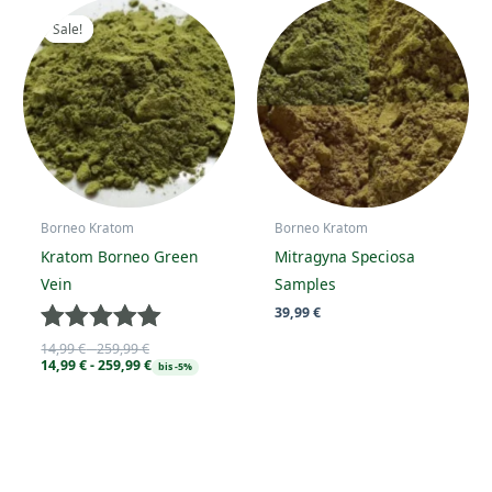
Sale!
Sale!
Borneo Kratom
Borneo Kratom
Kratom Borneo Green
Mitragyna Speciosa
Vein
Samples
39,99
€
Bewertet
14,99
€
-
259,99
€
14,99
€
-
259,99
€
mit
bis -5%
4.9230769230769
von 5