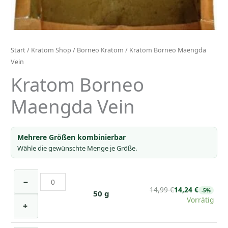
Start
/
Kratom Shop
/
Borneo Kratom
/ Kratom Borneo Maengda
Vein
Kratom Borneo
Maengda Vein
Mehrere Größen kombinierbar
Wähle die gewünschte Menge je Größe.
Borneo
−
Maengda
14,99
€
14,24
€
-5%
Borneo Maengda Vein 50g
50 g
Vorrätig
Vein
+
50g
Menge